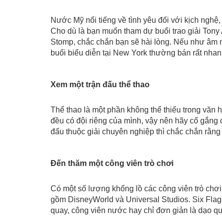
KHI
HỌC
DU
Nước Mỹ nổi tiếng về tình yêu đối với kịch nghệ
MỸ
Cho dù là bạn muốn tham dự buổi trao giải Tony
HỌC
Stomp, chắc chắn bạn sẽ hài lòng. Nếu như âm nhạ
buổi biểu diễn tại New York thường bán rất nha
MỸ
Xem một trận đấu thể thao
Thể thao là một phần không thể thiếu trong văn 
đều có đội riêng của mình, vậy nên hãy cố gắng 
đấu thuộc giải chuyên nghiệp thì chắc chắn rằn
Đến thăm một công viên trò chơi
Có một số lượng khổng lồ các công viên trò chơi 
gồm DisneyWorld và Universal Studios. Six Flags
quay, công viên nước hay chỉ đơn giản là dạo qua