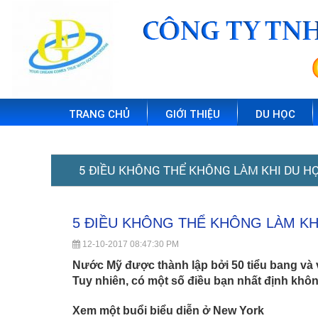
TRANG CHỦ
GIỚI THIỆU
DU HỌC
5
5
5
5
5
5
ĐIỀU
ĐIỀU
ĐIỀU
ĐIỀU
KHÔNG
KHÔNG
5 ĐIỀU KHÔNG THỂ KHÔNG LÀM KHI DU H
ĐIỀU
KHÔNG
ĐIỀU
THỂ
THỂ
KHÔNG
KHÔNG
THỂ
KHÔNG
LÀM
KHÔNG
LÀM
KHÔNG
KHÔNG
THỂ
KHI
KHI
DU
LÀM
THỂ
KHÔNG
HỌC
DU
5 ĐIỀU KHÔNG THỂ KHÔNG LÀM KH
KHI
THỂ
MỸ
HỌC
LÀM
KHÔNG
DU
MỸ
12-10-2017 08:47:30 PM
HỌC
KHÔNG
KHI
LÀM
Nước Mỹ được thành lập bởi 50 tiểu bang và vi
MỸ
DU
Tuy nhiên, có một số điều bạn nhất định khôn
LÀM
KHI
HỌC
DU
Xem một buổi biểu diễn ở New York
MỸ