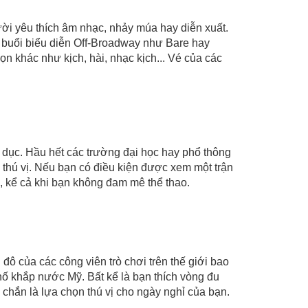
ười yêu thích âm nhạc, nhảy múa hay diễn xuất.
à buổi biểu diễn Off-Broadway như Bare hay
n khác như kịch, hài, nhạc kịch... Vé của các
 dục. Hầu hết các trường đại học hay phổ thông
 thú vị. Nếu bạn có điều kiện được xem một trận
, kể cả khi bạn không đam mê thể thao.
đô của các công viên trò chơi trên thế giới bao
hố khắp nước Mỹ. Bất kể là bạn thích vòng đu
 chắn là lựa chọn thú vị cho ngày nghỉ của bạn.