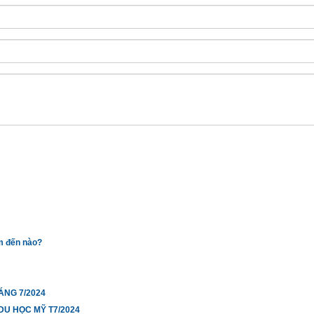
m đến nào?
NG 7/2024
U HỌC MỸ T7/2024