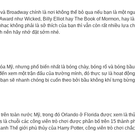
, và Broadway chính là nơi không thể bỏ qua nếu bạn là một ng
 Award như Wicked, Billy Elliot hay The Book of Mormon, hay l
c không phải là sở thích của bạn thì vẫn còn rất nhiều lựa chọ
nh nên hãy nhớ đặt sớm nhé.
hóa Mỹ, nhưng phổ biến nhất là bóng chày, bóng rổ và bóng bầu
đến xem một trận đấu của trường mình, đó thực sự là hoạt động
g bạn sẽ nhanh chóng bị cuốn theo bởi bầu không khí tưng bừng
trên toàn nước Mỹ, trong đó Orlando ở Florida được xem là thủ 
 là chuỗi các công viên trò chơi được phân bố trên 15 thành p
nh Thế giới phù thủy của Harry Potter, công viên trò chơi chắc