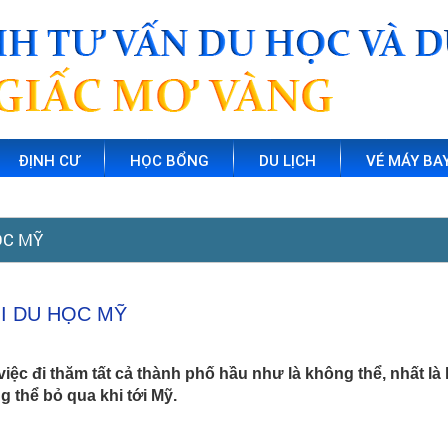
ĐỊNH CƯ
HỌC BỔNG
DU LỊCH
VÉ MÁY BA
ỌC MỸ
I DU HỌC MỸ
ệc đi thăm tất cả thành phố hầu như là không thể, nhất là 
g thể bỏ qua khi tới Mỹ.