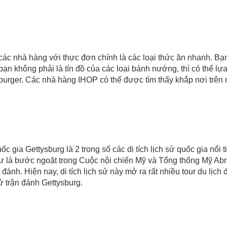
 các nhà hàng với thực đơn chính là các loại thức ăn nhanh. B
n không phải là tín đồ của các loại bánh nướng, thì có thể lự
à burger. Các nhà hàng IHOP có thể được tìm thấy khắp nơi trên
c gia Gettysburg là 2 trong số các di tích lịch sử quốc gia nổi 
ư là bước ngoặt trong Cuộc nội chiến Mỹ và Tổng thống Mỹ Abr
ận đánh. Hiện nay, di tích lịch sử này mở ra rất nhiều tour du lị
ử trận đánh Gettysburg.