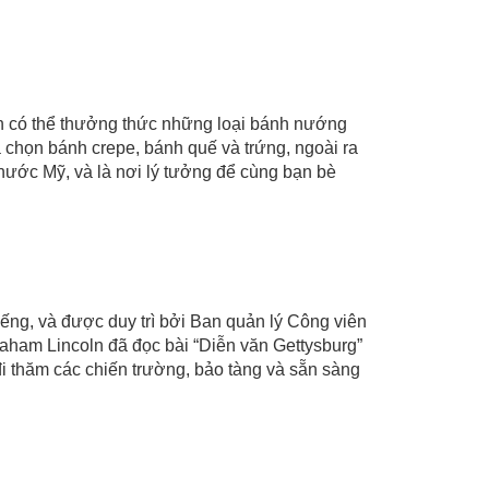
ạn có thể thưởng thức những loại bánh nướng
a chọn bánh crepe, bánh quế và trứng, ngoài ra
 nước Mỹ, và là nơi lý tưởng để cùng bạn bè
tiếng, và được duy trì bởi Ban quản lý Công viên
aham Lincoln đã đọc bài “Diễn văn Gettysburg”
ch đi thăm các chiến trường, bảo tàng và sẵn sàng