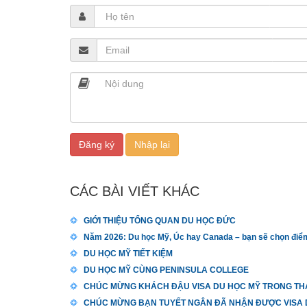
CÁC BÀI VIẾT KHÁC
GIỚI THIỆU TỔNG QUAN DU HỌC ĐỨC
Năm 2026: Du học Mỹ, Úc hay Canada – bạn sẽ chọn điể
DU HỌC MỸ TIẾT KIỆM
DU HỌC MỸ CÙNG PENINSULA COLLEGE
CHÚC MỪNG KHÁCH ĐẬU VISA DU HỌC MỸ TRONG THÁ
CHÚC MỪNG BẠN TUYẾT NGÂN ĐÃ NHẬN ĐƯỢC VISA D